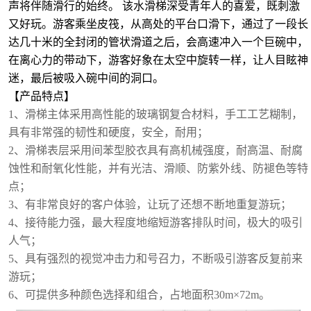
声将伴随滑行的始终。 该水滑梯深受青年人的喜爱，既刺激
又好玩。
游客乘坐皮筏，从高处的平台口滑下，通过了一段长
达几十米的全封闭的管状滑道之后，会高速冲入一个巨碗中，
在离心力的带动下，游客好象在太空中旋转一样，让人目眩神
迷，最后被吸入碗中间的洞口。
【产品特点】
1、滑梯主体采用高性能的玻璃钢复合材料，手工工艺糊制，
具有非常强的韧性和硬度，安全，耐用；
2
、
滑梯表层采用间苯型胶衣具有高机械强度，耐高温、耐腐
蚀性和耐氧化性能，并有光洁、滑顺、防紫外线、防褪色等特
点；
3
、
有非常良好的客户体验，让玩了还想不断地重复游玩；
4
、
接待能力强，最大程度地缩短游客排队时间，极大的吸引
人气；
5
、
具有强烈的视觉冲击力和号召力，不断吸引游客反复前来
游玩；
6
、
可提供多种颜色选择和组合，占地面积30m×72m。