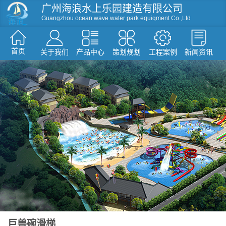
广州海浪水上乐园建造有限公司
Guangzhou ocean wave water park equiqment Co.,Ltd
首页
关于我们
产品中心
策划规划
工程案例
新闻资讯
资讯
滑梯系列
人工造浪
戏水小品
水屋水寨
环流河设备
温泉水疗设备
游泳池设备
假山造型仿真树
巨兽碗滑梯