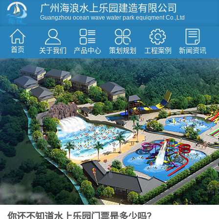
广州海浪水上乐园建造有限公司
Guangzhou ocean wave water park equiqment Co.,Ltd
首页
关于我们
产品中心
策划规划
工程案例
新闻资讯
资讯
滑梯系列
人工造浪
戏水小品
水屋水寨
环流河设备
温泉水疗设备
游泳池设备
假山造型仿真树
你还不知道水上乐园门票是多少吗？