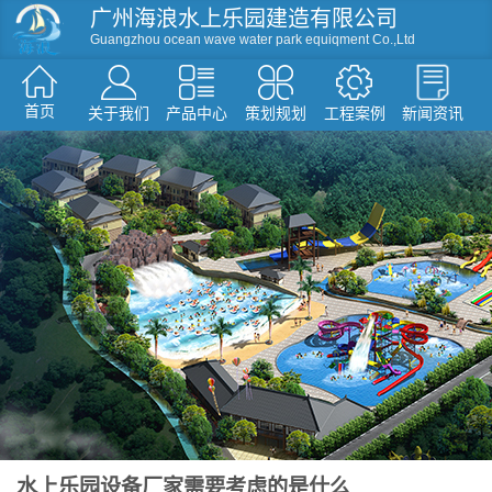
广州海浪水上乐园建造有限公司
Guangzhou ocean wave water park equiqment Co.,Ltd
首页
关于我们
产品中心
策划规划
工程案例
新闻资讯
资讯
滑梯系列
人工造浪
戏水小品
水屋水寨
环流河设备
温泉水疗设备
游泳池设备
假山造型仿真树
水上乐园设备厂家需要考虑的是什么