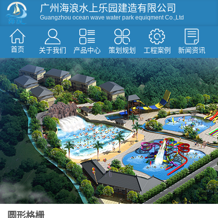
广州海浪水上乐园建造有限公司
Guangzhou ocean wave water park equiqment Co.,Ltd
首页
关于我们
产品中心
策划规划
工程案例
新闻资讯
资讯
滑梯系列
人工造浪
戏水小品
水屋水寨
环流河设备
温泉水疗设备
游泳池设备
假山造型仿真树
圆形格栅