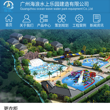
广州海浪水上乐园建造有限公司
Guangzhou ocean wave water park equiqment Co.,Ltd
首页
关于我们
产品中心
策划规划
工程案例
新闻资讯
资讯
滑梯系列
人工造浪
戏水小品
水屋水寨
环流河设备
温泉水疗设备
游泳池设备
假山造型仿真树
更衣柜