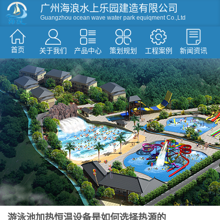
广州海浪水上乐园建造有限公司
Guangzhou ocean wave water park equiqment Co.,Ltd
首页
关于我们
产品中心
策划规划
工程案例
新闻资讯
资讯
滑梯系列
人工造浪
戏水小品
水屋水寨
环流河设备
温泉水疗设备
游泳池设备
假山造型仿真树
游泳池加热恒温设备是如何选择热源的