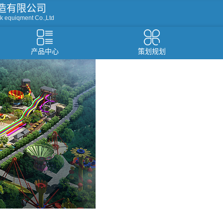
造有限公司
k equiqment Co.,Ltd
产品中心
策划规划
资讯
设备
温泉水疗设备
游泳池设备
假山造型仿真树