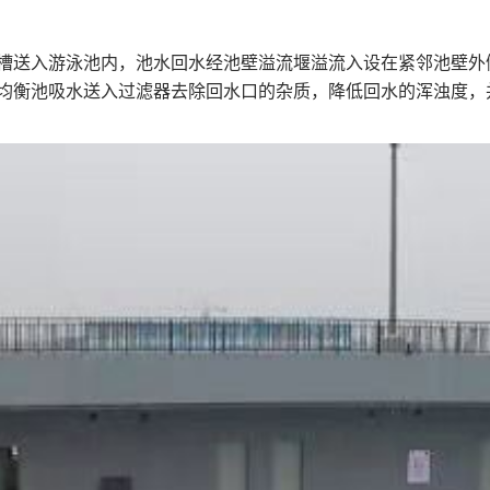
送入游泳池内，池水回水经池壁溢流堰溢流入设在紧邻池壁外
均衡池吸水送入过滤器去除回水口的杂质，降低回水的浑浊度，