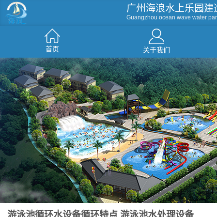
广州海浪水上乐园建
Guangzhou ocean wave water par
首页
关于我们
滑梯系列
人工造浪
戏水小品
水屋水寨
环流河
游泳池循环水设备循环特点 游泳池水处理设备