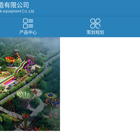
造有限公司
k equiqment Co.,Ltd
产品中心
策划规划
资讯
设备
温泉水疗设备
游泳池设备
假山造型仿真树