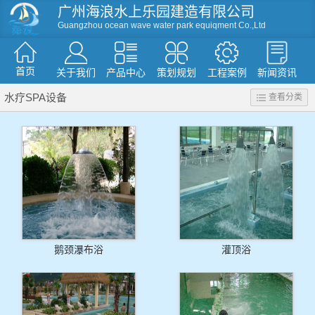
广州海浪水上乐园建造有限公司
Guangzhou ocean wave water park equiqment Co.,Ltd
首页
关于我们
产品中心
策划规划
工程案例
新闻资讯
水疗SPA设备
查看分类
资讯
滑梯系列
人工造浪
戏水小品
水屋水寨
环流河设备
温泉水疗设备
游泳池设备
假山造型仿真树
鹅颈瀑布浴
灌顶浴