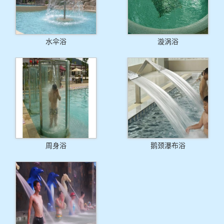
水伞浴
漩涡浴
周身浴
鹅颈瀑布浴