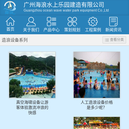
广州海浪水上乐园建造有限公司
Guangzhou ocean wave water park equiqment Co.,Ltd
首页
关于我们
产品中心
策划规划
工程案例
新闻资讯
造浪设备系列
查看分类
资讯
滑梯系列
人工造浪
戏水小品
水屋水寨
环流河设备
温泉水疗设备
游泳池设备
假山造型仿真树
真空海啸设备让游
人工造浪设备价格
客体验激流冲浪的
是多少呢？
快感